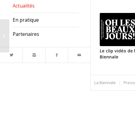
Actualités
En pratique
Le montage se termine
Partenaires
ce jeudi
Le clip vidéo de 
Biennale
La Biennale
Press