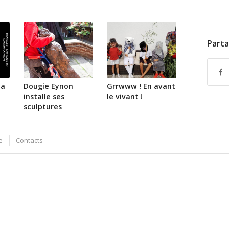
Parta
la
Dougie Eynon
Grrwww ! En avant
installe ses
le vivant !
sculptures
e
Contacts