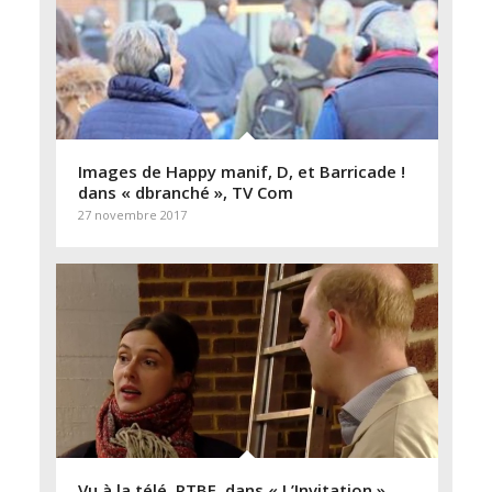
Images de Happy manif, D, et Barricade !
dans « dbranché », TV Com
27 novembre 2017
Vu à la télé, RTBF, dans « L’Invitation »,