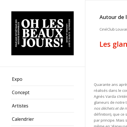
Autour de 
CinéClub Louva
Les gla
Expo
Quarante ans après
réalisés dans le co
Concept
Agnès Varda s’inté
glaneurs de notre 
Artistes
nos déchets et de n
définition), que ce 
Calendrier
par principe. Mais s
même en ‘glaneuse’ 