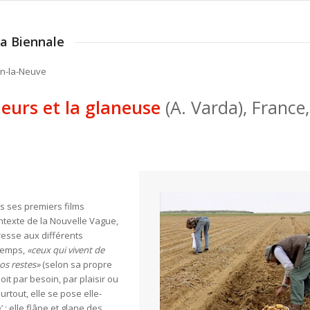
la Biennale
in-la-Neuve
neurs et la glaneuse
(A. Varda), France,
 ses premiers films
ntexte de la Nouvelle Vague,
resse aux différents
temps,
«ceux qui vivent de
os restes»
(selon sa propre
soit par besoin, par plaisir ou
urtout, elle se pose elle-
: elle flâne et glane des