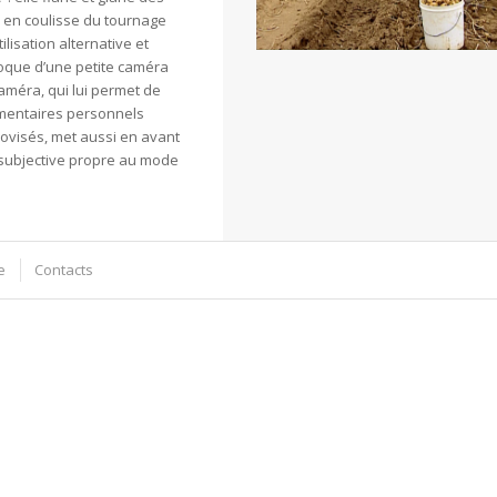
 en coulisse du tournage
tilisation alternative et
poque d’une petite caméra
améra, qui lui permet de
mentaires personnels
visés, met aussi en avant
t subjective propre au mode
e
Contacts