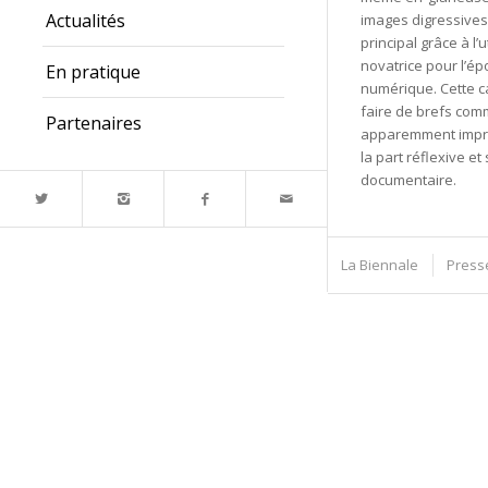
Actualités
images digressives
principal grâce à l’u
novatrice pour l’é
En pratique
numérique. Cette c
faire de brefs com
Partenaires
apparemment impro
la part réflexive e
documentaire.
La Biennale
Press