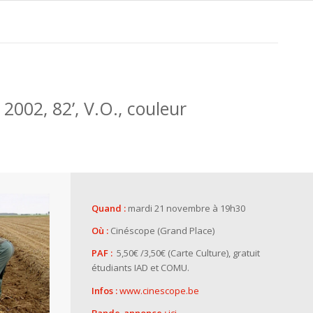
 2002, 82’, V.O., couleur
Quand :
mardi 21 novembre à 19h30
Où :
Cinéscope (Grand Place)
PAF :
5,50€ /3,50€ (Carte Culture), gratuit
étudiants IAD et COMU.
Infos :
www.cinescope.be
Bande-annonce :
ici