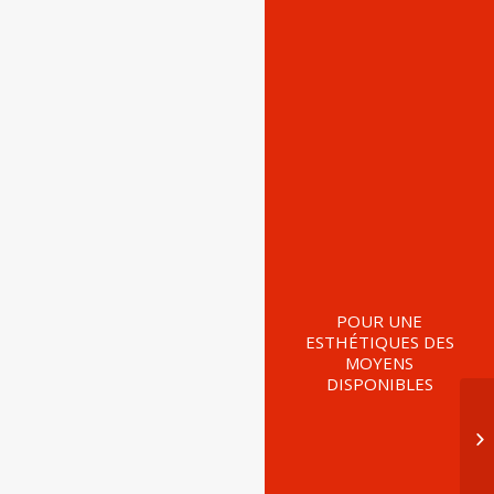
POUR UNE
ESTHÉTIQUES DES
MOYENS
DISPONIBLES