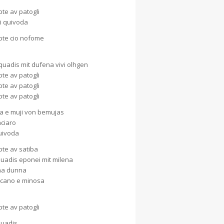
te av patogli
pi quivoda
pte cio nofome
quadis mit dufena vivi olhgen
te av patogli
te av patogli
te av patogli
ma e muji von bemujas
aciaro
quivoda
te av satiba
quadis eponei mit milena
na dunna
elcano e minosa
te av patogli
quadis