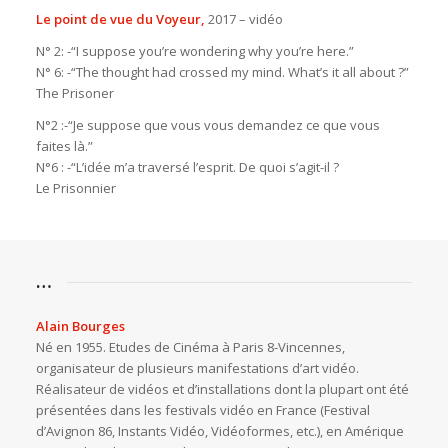
Le point de vue du Voyeur,
2017 – vidéo
N° 2: -“I suppose you’re wondering why you’re here.”
N° 6: -“The thought had crossed my mind. What’s it all about ?”
The Prisoner
N°2 :-“Je suppose que vous vous demandez ce que vous
faites là.”
N°6 : -“L’idée m’a traversé l’esprit. De quoi s’agit-il ?
Le Prisonnier
…
Alain Bourges
Né en 1955. Etudes de Cinéma à Paris 8-Vincennes,
organisateur de plusieurs manifestations d’art vidéo.
Réalisateur de vidéos et d’installations dont la plupart ont été
présentées dans les festivals vidéo en France (Festival
d’Avignon 86, Instants Vidéo, Vidéoformes, etc.), en Amérique