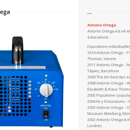
tega
…
Antonio Ortega
Antonio Ortega est né en 
à Barcelone.
Expositions individuelle
2014 Antonio Ortega – Pa
Thoman, Vienne
2011 Antonio Ortega – N
Tàpies, Barcelone
2009 The ten best tips e
2008 Antonio Ortega – 
Elisabeth & Klaus Thom
2005 Populisme i popula
2004 Fe y Entusiasmo – 
2003 Antonio Ortega – Op
Museum Abteiberg, Mö
2002 Antonio Ortega & 
Londres