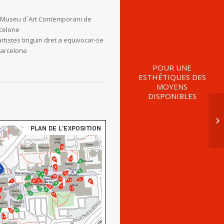
– Museu d´Art Contemporani de
celone
artistes tinguin dret a equivocar-se
Barcelone
POUR UNE
ESTHÉTIQUES DES
MOYENS
DISPONIBLES