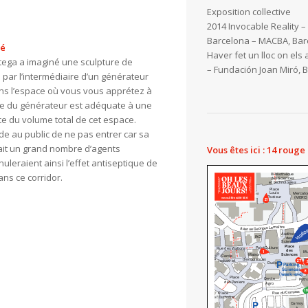
Exposition collective
2014 Invocable Reality 
Barcelona – MACBA, Bar
ié
Haver fet un lloc on els 
rtega a imaginé une sculpture de
– Fundación Joan Miró, 
é par l’intermédiaire d’un générateur
ans l’espace où vous vous apprétez à
ce du générateur est adéquate à une
ce du volume total de cet espace.
de au public de ne pas entrer car sa
ait un grand nombre d’agents
Vous êtes ici : 14 rouge
leraient ainsi l’effet antiseptique de
dans ce corridor.