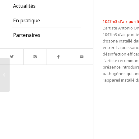
Actualités
En pratique
1047m3 d’air purif
L’artiste Antonio O
1047m3 d’air purifi
Partenaires
d’ozone installé d
entrer. La puissan
désinfection effica
L’artiste recomman
présence introduir
pathogènes qui annu
Mutlu Selçuk
l’appareil installé 