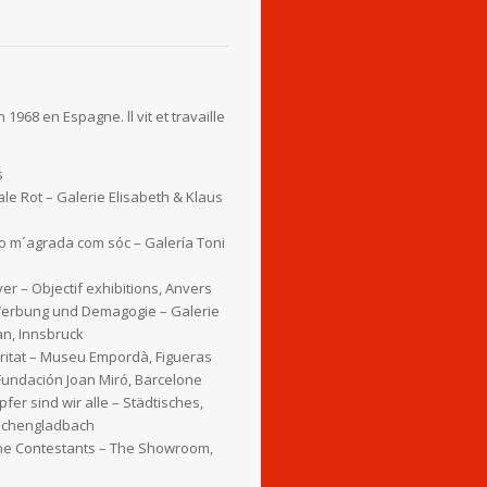
1968 en Espagne. ll vit et travaille
s
le Rot – Galerie Elisabeth & Klaus
o m´agrada com sóc – Galería Toni
ver – Objectif exhibitions, Anvers
Werbung und Demagogie – Galerie
an, Innsbruck
ritat – Museu Empordà, Figueras
Fundación Joan Miró, Barcelone
fer sind wir alle – Städtisches,
nchengladbach
the Contestants – The Showroom,